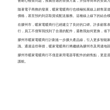
會耐心檢查問題，推薦合適的替換方案，并指導簡單的安裝
隨著電子商務的發展，暖家電暖商行也積極拓展線上銷售渠
價格，甚至預約到店取貨或配送服務。這種線上線下的結合
在膠州市，暖家電暖商行已經建立了良好的口碑。許多顧客表
行，員工不僅幫我找到了合適的配件，還教我如何更換，省下
膠州市暖家電暖商行計劃進一步擴大產品線，引入更多智能
識。通過這些舉措，暖家電暖商行將繼續為膠州市及周邊地
膠州市暖家電暖商行不僅是家用電器零配件的銷售點，更是
護航。