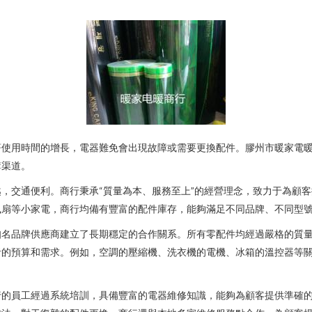
著使用時間的增長，電器難免會出現故障或需要更換配件。膠州市暖家電
購渠道。
，交通便利。商行秉承“質量為本、服務至上”的經營理念，致力于為顧
風扇等小家電，商行均備有豐富的配件庫存，能夠滿足不同品牌、不同型
知名品牌供應商建立了長期穩定的合作關系。所有零配件均經過嚴格的質
者的預算和需求。例如，空調的壓縮機、洗衣機的電機、冰箱的溫控器等
行的員工經過系統培訓，具備豐富的電器維修知識，能夠為顧客提供準確