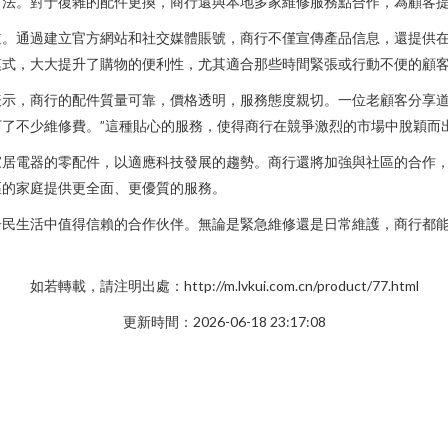
方法。對于復雜的配件更換，商行還與本地多家維修服務點合作，為顧客
道。通過建立官方網站和社交媒體賬號，商行不僅宣傳產品信息，還提供
模式，大大提升了購物的便利性，尤其適合那些時間緊張或行動不便的顧
示，商行的配件質量可靠，價格透明，服務態度親切。一位老顧客分享道
了不少維修費。”這種貼心的服務，使得商行在競爭激烈的市場中脫穎而
家居電器的零配件，以適應科技發展的趨勢。商行還將加強與社區的合作
區的家庭提供更全面、更優質的服務。
居民生活中值得信賴的合作伙伴。無論是緊急維修還是日常維護，商行都
如若轉載，請注明出處：http://m.lvkui.com.cn/product/77.html
更新時間：2026-06-18 23:17:08