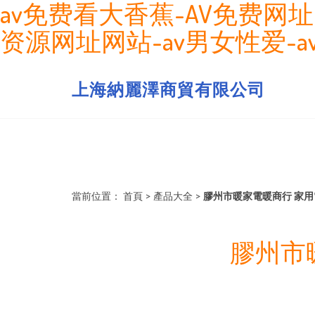
av免费看大香蕉-AV免费网址
资源网址网站-av男女性爱-a
上海納麗澤商貿有限公司
當前位置：
首頁
>
產品大全
>
膠州市暖家電暖商行 家
膠州市