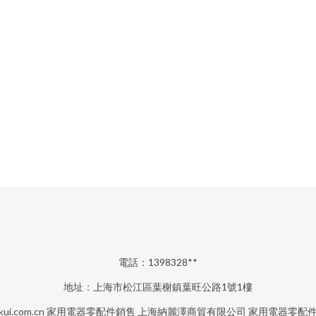
電話：1398328**
地址：上海市松江區葉榭鎮葉旺公路1號1樓
kui.com.cn
家用電器零配件銷售
上海納麗澤商貿有限公司
家用電器零配